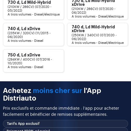
730 d, Ld Mild-Hybrid
730 d, Ld Mild-Hybrid
xDrive
(210KW / 286CV) (07/2020 -
(210KW / 286CV) (07/2020 -
05/2022)
06/2022)
A trois volumes - Diesel/électrique
A trois volumes - Diesel/électrique
740 d, Ld Mild-Hybrid
740 d, Ld xDrive
xDrive
(235KW / 320CV) (11/2015 -
(250KW / 340CV) (07/2020 -
06/2020)
06/2022)
A trois volumes - Diesel
A trois volumes - Diesel/électrique
750 d, Ld xDrive
(294KW / 400CV) (07/2016 -
10/2020)
A trois volumes - Diesel
Achetez
moins cher sur
l'App
Distriauto
Prix exclusifs et commande immédiate : l’app pour acheter
facilement et bénéficier de remises supplémentaires.
Tarifs App exclusif