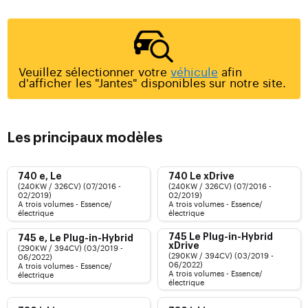
Veuillez sélectionner votre
véhicule
afin
d'afficher les "Jantes" disponibles sur notre site.
Les principaux modèles
740 e, Le
740 Le xDrive
(240KW / 326CV) (07/2016 -
(240KW / 326CV) (07/2016 -
02/2019)
02/2019)
A trois volumes - Essence/
A trois volumes - Essence/
électrique
électrique
745 Le Plug-in-Hybrid
745 e, Le Plug-in-Hybrid
xDrive
(290KW / 394CV) (03/2019 -
(290KW / 394CV) (03/2019 -
06/2022)
06/2022)
A trois volumes - Essence/
A trois volumes - Essence/
électrique
électrique