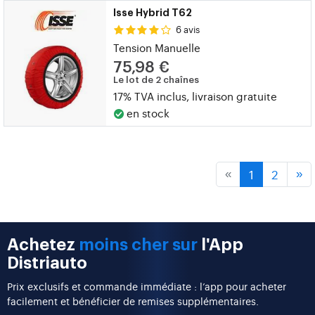
Isse Hybrid T62
6 avis
Tension Manuelle
75,98 €
Le lot de 2 chaînes
17% TVA inclus, livraison gratuite
en stock
1
2
«
»
Achetez
moins cher sur
l'App
Distriauto
Prix exclusifs et commande immédiate : l’app pour acheter
facilement et bénéficier de remises supplémentaires.