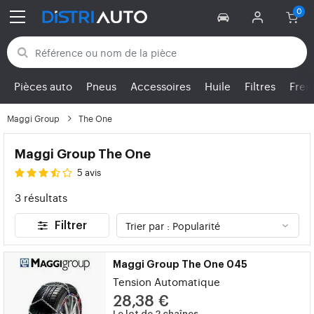
Retour aux catégories
Pièces auto
Pneus
Accessoires
Huile
Filtres
Frei
Maggi Group
The One
Maggi Group The One
5 avis
3 résultats
Filtrer
Maggi Group The One 045
Tension Automatique
28,38 €
Le lot de 2 chaînes