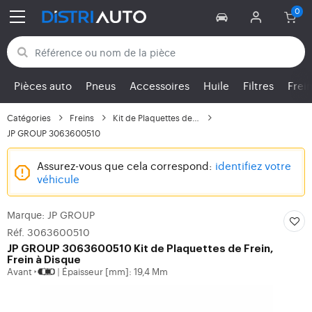
Retour aux catégories
Pièces auto
Pneus
Accessoires
Huile
Filtres
Frei
Catégories
Freins
Kit de Plaquettes de F...
JP GROUP 3063600510
Assurez-vous que cela correspond:
identifiez votre
véhicule
Marque: JP GROUP
Réf. 3063600510
JP GROUP
3063600510 Kit de Plaquettes de Frein,
Frein à Disque
Avant
Épaisseur [mm]: 19,4 Mm
|