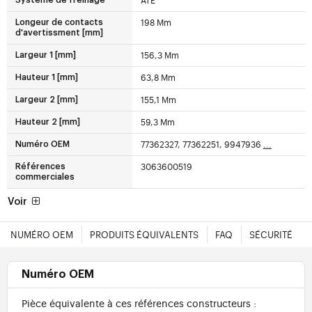
198 Mm
Longeur de contacts
d'avertissment [mm]
156,3 Mm
Largeur 1 [mm]
63,8 Mm
Hauteur 1 [mm]
155,1 Mm
Largeur 2 [mm]
59,3 Mm
Hauteur 2 [mm]
77362327, 77362251, 9947936
...
Numéro OEM
3063600519
Références
commerciales
Voir
NUMÉRO OEM
PRODUITS ÉQUIVALENTS
FAQ
SÉCURITÉ
Numéro OEM
Pièce équivalente à ces références constructeurs :