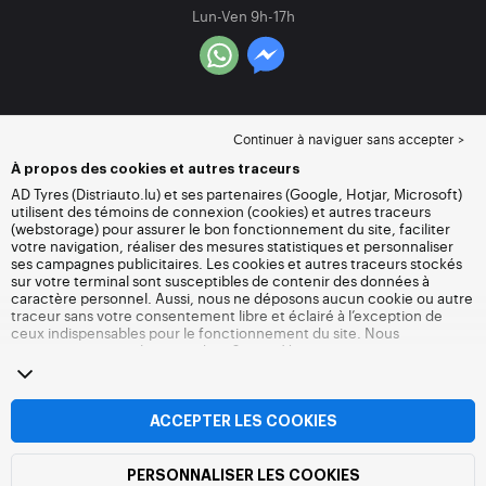
Lun-Ven 9h-17h
Continuer à naviguer sans accepter >
À propos des cookies et autres traceurs
AD Tyres (Distriauto.lu) et ses partenaires (Google, Hotjar, Microsoft)
utilisent des témoins de connexion (cookies) et autres traceurs
(webstorage) pour assurer le bon fonctionnement du site, faciliter
votre navigation, réaliser des mesures statistiques et personnaliser
ses campagnes publicitaires. Les cookies et autres traceurs stockés
sur votre terminal sont susceptibles de contenir des données à
caractère personnel. Aussi, nous ne déposons aucun cookie ou autre
traceur sans votre consentement libre et éclairé à l’exception de
ceux indispensables pour le fonctionnement du site. Nous
conservons votre choix pendant 6 mois. Vous pouvez retirer votre
consentement à tout moment en vous rendant sur la
page cookies et
autres traceurs
. Vous pouvez choisir de continuer à naviguer sans
accepter le dépôt de cookies ou autres traceurs. Le refus ne fait pas
obstacle à l’accès aux services Distriauto.lu. Pour plus d’informations,
ACCEPTER LES COOKIES
nous vous invitons à consulter
la page cookies et autres traceurs
.
PERSONNALISER LES COOKIES