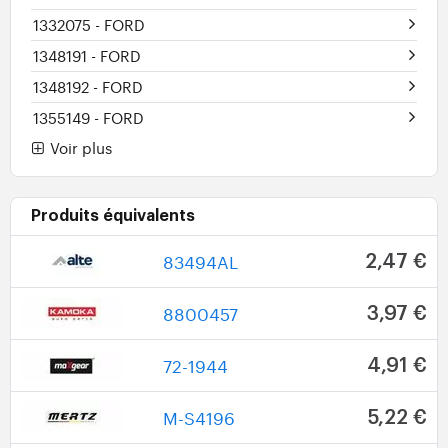
1332075
- FORD
1348191
- FORD
1348192
- FORD
1355149
- FORD
Voir plus
Produits équivalents
83494AL
2,47 €
8800457
3,97 €
72-1944
4,91 €
M-S4196
5,22 €