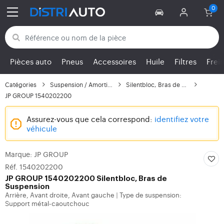
Retour aux catégories
Pièces auto
Pneus
Accessoires
Huile
Filtres
Frei
Catégories
Suspension / Amortisse...
Silentbloc, Bras de Su...
JP GROUP 1540202200
Assurez-vous que cela correspond:
identifiez votre
véhicule
Marque: JP GROUP
Réf. 1540202200
JP GROUP
1540202200 Silentbloc, Bras de
Suspension
Arrière, Avant droite, Avant gauche
Type de suspension:
|
Support métal-caoutchouc