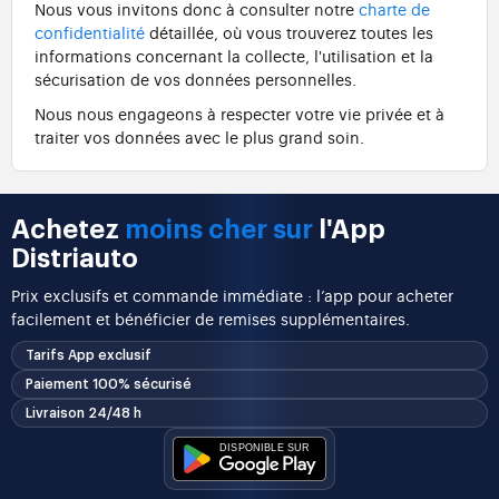
Nous vous invitons donc à consulter notre
charte de
confidentialité
détaillée, où vous trouverez toutes les
informations concernant la collecte, l'utilisation et la
sécurisation de vos données personnelles.
Nous nous engageons à respecter votre vie privée et à
traiter vos données avec le plus grand soin.
Achetez
moins cher sur
l'App
Distriauto
Prix exclusifs et commande immédiate : l’app pour acheter
facilement et bénéficier de remises supplémentaires.
Tarifs App exclusif
Paiement 100% sécurisé
Livraison 24/48 h