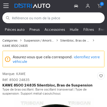
Retour aux catégories
Pièces auto
Pneus
Accessoires
Huile
Filtres
Frei
Catégories
Suspension / Amortisse...
Silentbloc, Bras de Su...
KAWE 8500 24835
Assurez-vous que cela correspond:
identifiez votre
véhicule
Marque: KAWE
Réf. 8500 24835
KAWE
8500 24835 Silentbloc, Bras de Suspension
Type de bras oscillant: Barre oscillant transversal
Type de
|
suspension: Support métal-caoutchouc