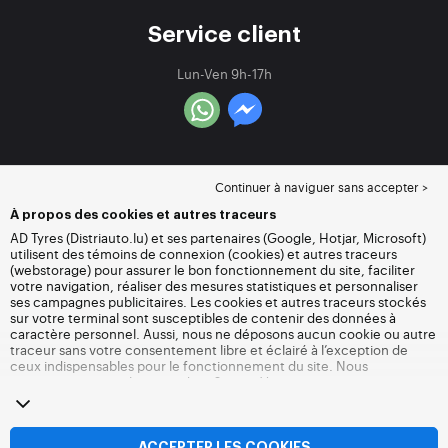
Service client
Lun-Ven 9h-17h
Continuer à naviguer sans accepter >
À propos des cookies et autres traceurs
AD Tyres (Distriauto.lu) et ses partenaires (Google, Hotjar, Microsoft)
utilisent des témoins de connexion (cookies) et autres traceurs
(webstorage) pour assurer le bon fonctionnement du site, faciliter
votre navigation, réaliser des mesures statistiques et personnaliser
ses campagnes publicitaires. Les cookies et autres traceurs stockés
sur votre terminal sont susceptibles de contenir des données à
caractère personnel. Aussi, nous ne déposons aucun cookie ou autre
traceur sans votre consentement libre et éclairé à l’exception de
ceux indispensables pour le fonctionnement du site. Nous
conservons votre choix pendant 6 mois. Vous pouvez retirer votre
consentement à tout moment en vous rendant sur la
page cookies et
autres traceurs
. Vous pouvez choisir de continuer à naviguer sans
accepter le dépôt de cookies ou autres traceurs. Le refus ne fait pas
obstacle à l’accès aux services Distriauto.lu. Pour plus d’informations,
ACCEPTER LES COOKIES