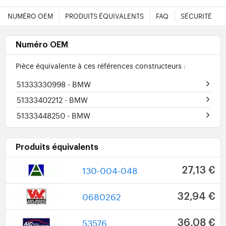
NUMÉRO OEM
PRODUITS ÉQUIVALENTS
FAQ
SÉCURITÉ
Numéro OEM
Pièce équivalente à ces références constructeurs :
51333330998
- BMW
51333402212
- BMW
51333448250
- BMW
Produits équivalents
130-004-048
27,13 €
0680262
32,94 €
53576
36,08 €