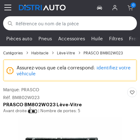
Retour aux catégories
Pièces auto
Pneus
Accessoires
Huile
Filtres
Frei
Catégories
Habitacle
Lève-Vitre
PRASCO BM802W023
Assurez-vous que cela correspond:
identifiez votre
véhicule
Marque: PRASCO
Réf. BM802W023
PRASCO
BM802W023 Lève-Vitre
Avant droite
Nombre de portes: 5
|