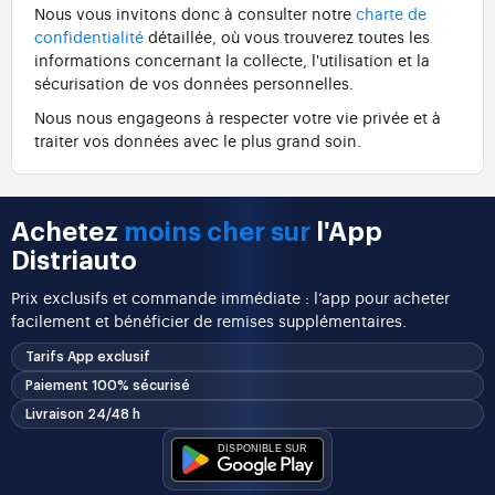
Nous vous invitons donc à consulter notre
charte de
confidentialité
détaillée, où vous trouverez toutes les
informations concernant la collecte, l'utilisation et la
sécurisation de vos données personnelles.
Nous nous engageons à respecter votre vie privée et à
traiter vos données avec le plus grand soin.
Achetez
moins cher sur
l'App
Distriauto
Prix exclusifs et commande immédiate : l’app pour acheter
facilement et bénéficier de remises supplémentaires.
Tarifs App exclusif
Paiement 100% sécurisé
Livraison 24/48 h